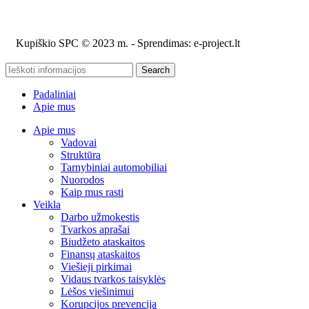
Kupiškio SPC © 2023 m. - Sprendimas: e-project.lt
Search
Padaliniai
Apie mus
Apie mus
Vadovai
Struktūra
Tarnybiniai automobiliai
Nuorodos
Kaip mus rasti
Veikla
Darbo užmokestis
Tvarkos aprašai
Biudžeto ataskaitos
Finansų ataskaitos
Viešieji pirkimai
Vidaus tvarkos taisyklės
Lėšos viešinimui
Korupcijos prevencija