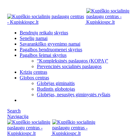
Kupiškio socialinių paslaugų centras Vilniaus g. 33, LT-40114
Bendrųjų reikalų skyrius
Senelių namai
Savarankiško gyvenimo namai
Pagalbos bendruomenei skyrius
Pagalbos šeimai skyrius
“Kompleksinės paslaugos (KOPA)”
Prevencinės socialinės paslaugos
Krizių centras
Globos centras
Globėjas giminaitis
Budintis globotojas
Globėjas, nesusijęs giminystės ryšiais
Search
Navigacija