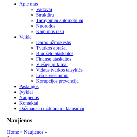
Apie mus
Vadovai
Struktūra
Tarnybiniai automobiliai
Nuorodos
Kaip mus rasti
Veikla
Darbo užmokestis
Tvarkos aprašai
Biudžeto ataskaitos
Finansų ataskaitos
Viešieji pirkimai
Vidaus tvarkos taisyklės
Lėšos viešinimui
Korupcijos prevencija
Paslaugos
Įvykiai
Naujienos
Kontaktai
Dažniausiai užduodami klausimai
Naujienos
Home
»
Naujienos
»