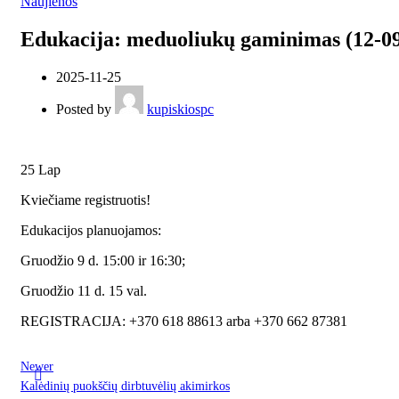
Naujienos
Edukacija: meduoliukų gaminimas (12-09
2025-11-25
Posted by
kupiskiospc
25
Lap
Kviečiame registruotis!
Edukacijos planuojamos:
Gruodžio 9 d. 15:00 ir 16:30;
Gruodžio 11 d. 15 val.
REGISTRACIJA: +370 618 88613 arba +370 662 87381
Newer
Kalėdinių puokščių dirbtuvėlių akimirkos