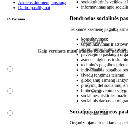
sociokultūrinės veiklos ir
Asmens duomenų apsauga
informavimas apie sociali
Darbo pasiūlymai
Bendrosios socialinės pa
ES Parama
Teikiame kasdienę pagalbą asmeni
konsultavimas;
Apklausa
tarpininkavimas ir atstova
aprūpinimas būtiniausiais 
Kaip vertinate mūsų įstaigos teikiamų paslau
pavėžėjimo paslaugų orga
asmens higienos ir skalb
techninės pagalbos priemon
Puikiai
individualios pagalbos po
išvadų rengimas teismui;
globojamų asmenų lankyma
prašymų dėl socialinių i
buities ir gyvenimo sąlygų
Gerai
socialinės atskirties maži
socialinis darbas su migra
Socialinės priežiūros pas
Patenkinamai
Organizuojame ir teikiame speci