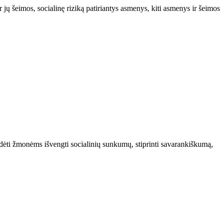
 jų šeimos, socialinę riziką patiriantys asmenys, kiti asmenys ir šeimos
ėti žmonėms išvengti socialinių sunkumų, stiprinti savarankiškumą,