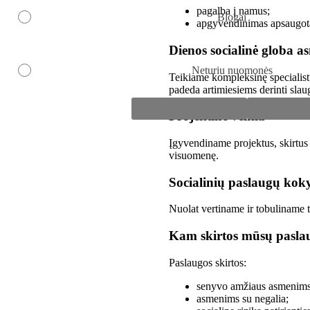
pagalba į namus;
Blogai
apgyvendinimas apsaugot
Dienos socialinė globa 
Neturiu nuomonės
Teikiame kompleksinę specialist
padeda artimiesiems derinti slaug
Projektinė veikla
Įgyvendiname projektus, skirtus 
visuomenę.
Socialinių paslaugų kok
Nuolat vertiname ir tobuliname 
Kam skirtos mūsų pasla
Paslaugos skirtos:
senyvo amžiaus asmenims
asmenims su negalia;