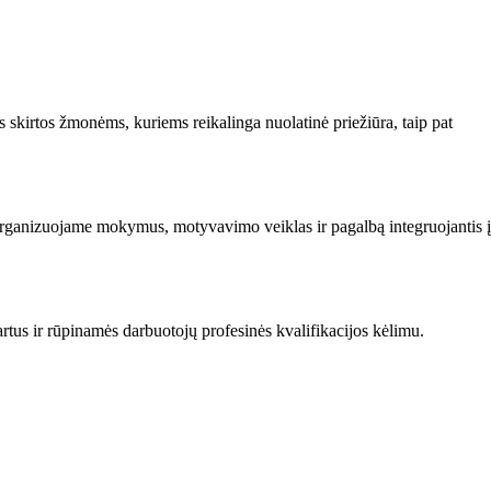
skirtos žmonėms, kuriems reikalinga nuolatinė priežiūra, taip pat
ms organizuojame mokymus, motyvavimo veiklas ir pagalbą integruojantis 
tus ir rūpinamės darbuotojų profesinės kvalifikacijos kėlimu.