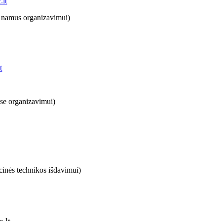
.lt
 į namus organizavimui)
t
ose organizavimui)
cinės technikos išdavimui)
.lt