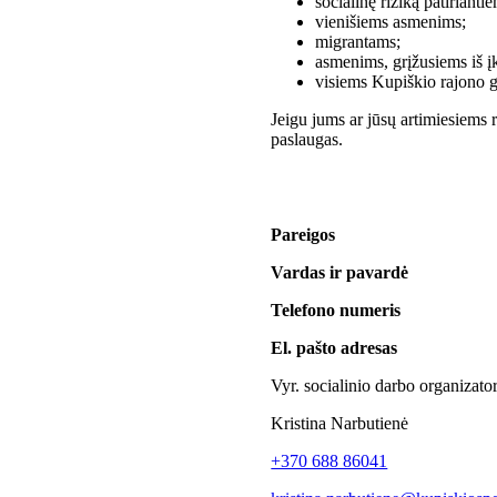
socialinę riziką patirian
vienišiems asmenims;
migrantams;
asmenims, grįžusiems iš įk
visiems Kupiškio rajono g
Jeigu jums ar jūsų artimiesiems r
paslaugas.
Pareigos
Vardas ir pavardė
Telefono numeris
El. pašto adresas
Vyr. socialinio darbo organizato
Kristina Narbutienė
+370 688 86041