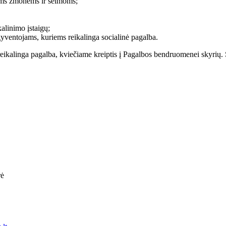
tiems žmonėms ir šeimoms;
alinimo įstaigų;
yventojams, kuriems reikalinga socialinė pagalba.
eikalinga pagalba, kviečiame kreiptis į Pagalbos bendruomenei skyrių. Spe
rė