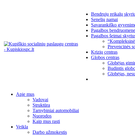
Bendrųjų reikalų skyri
Senelių namai
Savarankiško gyvenim
Pagalbos bendruomenei
Pagalbos šeimai skyriu
“Kompleksinė
Prevencinės so
Krizių centras
Globos centras
Globėjas gimin
Budintis globo
Globėjas, nesu
Apie mus
Vadovai
Struktūra
Tarnybiniai automobiliai
Nuorodos
Kaip mus rasti
Veikla
Darbo užmokestis