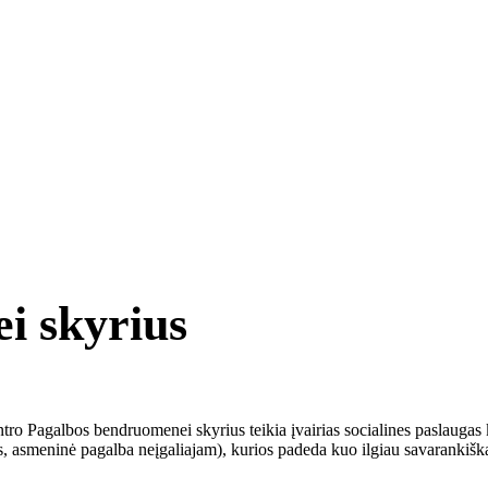
i skyrius
tro Pagalbos bendruomenei skyrius teikia įvairias socialines paslaugas 
pis, asmeninė pagalba neįgaliajam), kurios padeda kuo ilgiau savarankiš