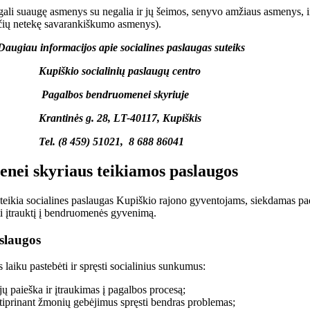
 gali suaugę asmenys su negalia ir jų šeimos, senyvo amžiaus asmenys, ir
žasčių netekę savarankiškumo asmenys).
s apie socialines paslaugas suteiks
linių paslaugų centro
druomenei skyriuje
8, LT-40117, Kupiškis
51021, 8 688 86041
nei skyriaus teikiamos paslaugos
eikia socialines paslaugas Kupiškio rajono gyventojams, siekdamas pad
inti įtrauktį į bendruomenės gyvenimą.
aslaugos
laiku pastebėti ir spręsti socialinius sunkumus:
ų paieška ir įtraukimas į pagalbos procesą;
iprinant žmonių gebėjimus spręsti bendras problemas;