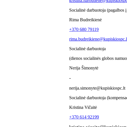
kristina.narbutiene@kupiskiospc
Socialinė darbuotoja (pagalbos
Rima Budreikienė
+370 680 79119
rima.budreikiene@kupiskiospc.l
Socialinė darbuotoja
(dienos socialinės globos namu
Nerija Šimonytė
-
nerija.simonyte@kupiskiospc.lt
Socialinė darbuotoja (kompensa
Kristina Vičaitė
+370 614 92199
kristina.vicaite@kupiskiospc