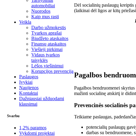
Tarnybiniai
Dėl socialinių paslaugų kreiptis
automobiliai
(laikinai dėl ligos ar kitų prie
Nuorodos
Kaip mus rasti
Daugiau informacijo
Veikla
Darbo užmokestis
Kupiškio socia
Tvarkos aprašai
Biudžeto ataskaitos
Pagalbos ben
Finansų ataskaitos
Viešieji pirkimai
Krantinės g. 2
Vidaus tvarkos
taisyklės
Tel. (8 459) 
Lėšos viešinimui
Korupcijos prevencija
Pagalbos bendruome
Paslaugos
Įvykiai
Naujienos
Pagalbos bendruomenei skyrius t
Kontaktai
mažinti socialinę atskirtį ir did
Dažniausiai užduodami
klausimai
Prevencinės socialinės p
Svarbu
Teikiame paslaugas, padedančias 
potencialių paslaugų gavėj
1,2% paramos
darbas su bendruomene, st
Vykdomi projektai