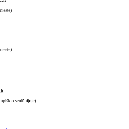
 mieste)
 mieste)
lt
upiškio seniūnijoje)