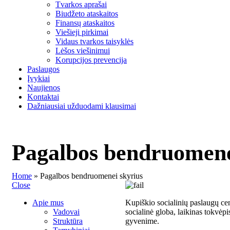
Tvarkos aprašai
Biudžeto ataskaitos
Finansų ataskaitos
Viešieji pirkimai
Vidaus tvarkos taisyklės
Lėšos viešinimui
Korupcijos prevencija
Paslaugos
Įvykiai
Naujienos
Kontaktai
Dažniausiai užduodami klausimai
Pagalbos bendruomene
Home
»
Pagalbos bendruomenei skyrius
Close
Apie mus
Kupiškio socialinių paslaugų cen
Vadovai
socialinė globa, laikinas tokvė
Struktūra
gyvenime.