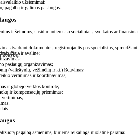
 laisvalaikio užsiėmimai;
nę pagalbą ir galimas paslaugas.
slaugos
ms ir šeimoms, susiduriantiems su socialiniais, sveikatos ar finansini
vimas tvarkant dokumentus, registruojantis pas specialistus, sprendžiant t
drabužiais ir avaline;
gų kokybę?
nizavimas;
imo paslaugų organizavimas;
ių (vaikštynių, vežimėlių ir kt.) išdavimas;
reikio vertinimas ir koordinavimas;
s ir globėjo veiklos kontrolė;
šmokų ir kompensacijų priėmimas;
 vertinimas;
nimas;
ntais.
laugos
alizuotą pagalbą asmenims, kuriems reikalinga nuolatinė parama: