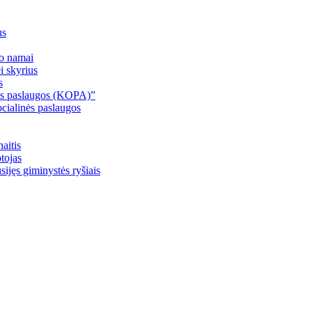
Kupiškio socialinių paslaugų centras Vilniaus g. 33, LT-40114 Kupiš
us
o namai
 skyrius
s
s paslaugos (KOPA)”
cialinės paslaugos
aitis
tojas
sijęs giminystės ryšiais