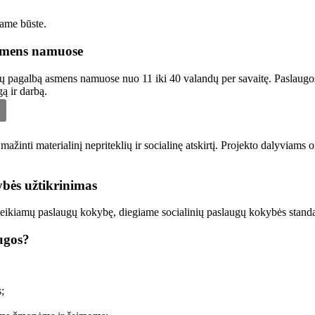
ame būste.
asmens namuose
ų pagalbą asmens namuose nuo 11 iki 40 valandų per savaitę. Paslaugos 
ą ir darbą.
mažinti materialinį nepriteklių ir socialinę atskirtį. Projekto dalyvia
ybės užtikrinimas
teikiamų paslaugų kokybę, diegiame socialinių paslaugų kokybės standar
ugos?
;