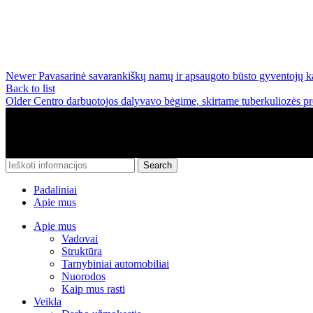
Newer
Pavasarinė savarankiškų namų ir apsaugoto būsto gyventojų 
Back to list
Older
Centro darbuotojos dalyvavo bėgime, skirtame tuberkuliozės pr
Kupiškio SPC © 2023 m. - Sprendimas: e-project.lt
Kupiškio socialinių paslaugų centras - Biudžetinė įstaiga
Įmonės kodas: 193161080 Adresas: Vilniaus g. 33, LT-40114 Kupišk
Duomenys kaupiami ir saugomi Juridinių asmenų registre;
Search
Padaliniai
Apie mus
Apie mus
Vadovai
Struktūra
Tarnybiniai automobiliai
Nuorodos
Kaip mus rasti
Veikla