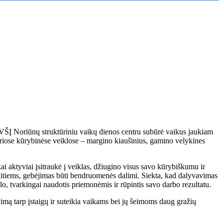
 VŠĮ Noriūnų struktūriniu vaikų dienos centru subūrė vaikus jaukiam
iriose kūrybinėse veiklose – margino kiaušinius, gamino velykines
i aktyviai įsitraukė į veiklas, džiugino visus savo kūrybiškumu ir
itiems, gebėjimas būti bendruomenės dalimi. Siekta, kad dalyvavimas
alo, tvarkingai naudotis priemonėmis ir rūpintis savo darbo rezultatu.
mą tarp įstaigų ir suteikia vaikams bei jų šeimoms daug gražių