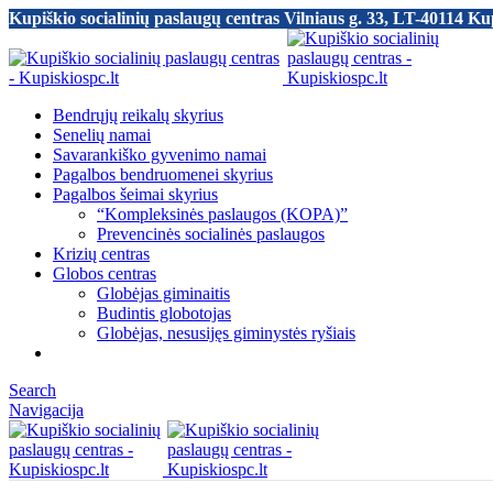
Kupiškio socialinių paslaugų centras Vilniaus g. 33, LT-40114 Ku
Bendrųjų reikalų skyrius
Senelių namai
Savarankiško gyvenimo namai
Pagalbos bendruomenei skyrius
Pagalbos šeimai skyrius
“Kompleksinės paslaugos (KOPA)”
Prevencinės socialinės paslaugos
Krizių centras
Globos centras
Globėjas giminaitis
Budintis globotojas
Globėjas, nesusijęs giminystės ryšiais
Search
Navigacija