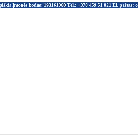
piškis Įmonės kodas: 193161080 Tel.: +370 459 51 021 El. paštas: 