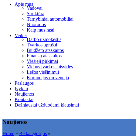
Apie mus
Vadovai
Struktūra
Tarnybiniai automobiliai
Nuorodos
Kaip mus rasti
Veikla
Darbo užmokestis
Tvarkos aprašai
Biudžeto ataskaitos
Finansų ataskaitos
Viešieji pirkimai
Vidaus tvarkos taisyklės
Lėšos viešinimui
Korupcijos prevencija
Paslaugos
Įvykiai
Naujienos
Kontaktai
Dažniausiai užduodami klausimai
Naujienos
Home
»
Be kategorijos
»