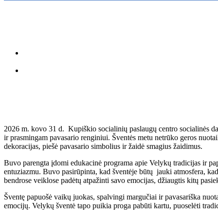
2026 m. kovo 31 d. Kupiškio socialinių paslaugų centro socialinės da
ir prasmingam pavasario renginiui. Šventės metu netrūko geros nuotai
dekoracijas, piešė pavasario simbolius ir žaidė smagius žaidimus.
Buvo parengta įdomi edukacinė programa apie Velykų tradicijas ir papro
entuziazmu. Buvo pasirūpinta, kad šventėje būtų jauki atmosfera, ka
bendrose veiklose padėtų atpažinti savo emocijas, džiaugtis kitų pasieki
Šventę papuošė vaikų juokas, spalvingi margučiai ir pavasariška nuot
emocijų. Velykų šventė tapo puikia proga pabūti kartu, puoselėti tradici