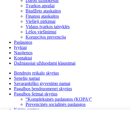
Darbo užmokestis
Tvarkos aprašai
Biudžeto ataskaitos
Finansų ataskaitos
Viešieji pirkimai
Vidaus tvarkos taisyklės
Lėšos viešinimui
Korupcijos prevencija
Paslaugos
Įvykiai
Naujienos
Kontaktai
Dažniausiai užduodami klausimai
Bendrųjų reikalų skyrius
Senelių namai
Savarankiško gyvenimo namai
Pagalbos bendruomenei skyrius
Pagalbos šeimai skyrius
“Kompleksinės paslaugos (KOPA)”
Prevencinės socialinės paslaugos
Krizių centras
Globos centras
Globėjas giminaitis
Budintis globotojas