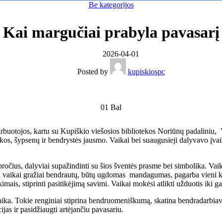
Be kategorijos
Kai margučiai prabyla pavasarį
2026-04-01
Posted by
kupiskiospc
01
Bal
rbuotojos, kartu su Kupiškio viešosios bibliotekos Noriūnų padaliniu,
kos, šypsenų ir bendrystės jausmo. Vaikai bei suaugusieji dalyvavo įva
čius, dalyviai supažindinti su šios šventės prasme bei simbolika. Vaika
d vaikai gražiai bendrautų, būtų ugdomas mandagumas, pagarba vieni k
mais, stiprinti pasitikėjimą savimi. Vaikai mokėsi atlikti užduotis iki g
aika. Tokie renginiai stiprina bendruomeniškumą, skatina bendradarbiavi
jas ir pasidžiaugti artėjančiu pavasariu.