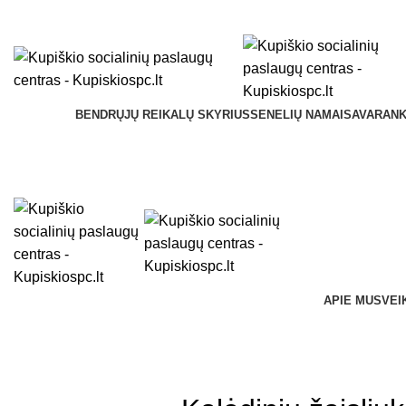
Kupiškio socialinių paslaugų centras Vilniaus g. 33, LT-40114 Kupiškis Įmo
BENDRŲJŲ REIKALŲ SKYRIUS
SENELIŲ NAMAI
SAVARANK
APIE MUS
VEI
Naujienos