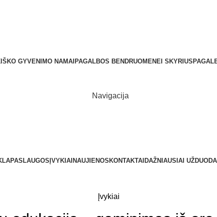
nės kodas: 193161080 Tel.: +370 459 51 021 El. paštas: centras@kupiskiospc.lt
IŠKO GYVENIMO NAMAI
PAGALBOS BENDRUOMENEI SKYRIUS
PAGALB
Navigacija
KLA
PASLAUGOS
ĮVYKIAI
NAUJIENOS
KONTAKTAI
DAŽNIAUSIAI UŽDUODA
Įvykiai