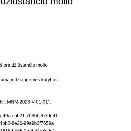
 džiūstančio molio
š ore džiūstančio molio
kumą ir džiaugėmės kūrybos
e Nr. MNM-2023-V-01-01".