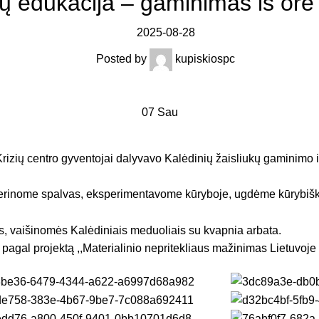
kų edukacija – gaminimas iš ore
2025-08-28
Posted by
kupiskiospc
07
Sau
izių centro gyventojai dalyvavo Kalėdinių žaisliukų gaminimo i
derinome spalvas, eksperimentavome kūryboje, ugdėme kūrybiš
s, vaišinomės Kalėdiniais meduoliais su kvapnia arbata.
pagal projektą ,,Materialinio nepritekliaus mažinimas Lietuvoj