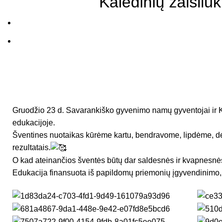
Kalėdinių žaisliu
Gruodžio 23 d. Savarankiško gyvenimo namų gyventojai ir Kr
edukacijoje.
Šventines nuotaikas kūrėme kartu, bendravome, lipdėme, 
rezultatais.
O kad ateinančios šventės būtų dar saldesnės ir kvapnesnė
Edukacija finansuota iš papildomų priemonių įgyvendinimo, 