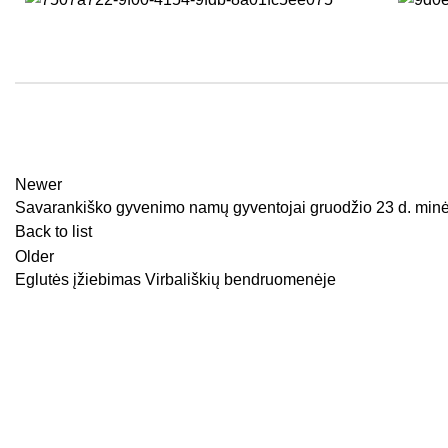
Newer
Savarankiško gyvenimo namų gyventojai gruodžio 23 d. minė
Back to list
Older
Eglutės įžiebimas Virbališkių bendruomenėje
Kupiškio SPC © 2023 m. - Sprendimas: e-project.lt
Kupiškio socialinių paslaugų centras - Biudžetinė įstaiga
Įmonės kodas: 193161080 Adresas: Vilniaus g. 33, LT-40114
Duomenys kaupiami ir saugomi Juridinių asmenų registre;