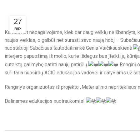
27
BIR
Kartais net nepagalvojame, kiek dar daug veiklų neišbandyta, k
naujas veiklas, o galbūt net surasti savo naują hobį – Subači
nuostabioji Subačiaus tautodailininkė Genia Vaičikauskienė
interjero papuošimą iš molio, kurie išdegus bus įteikti jų kūrė
suteiktą galimybę patirti naujų patirčių
Renginį o
kuri taria nuoširdų AČIŪ edukacijos vadovei ir dalyviams už ši
Renginys organizuotas iš projekto „Materialinio nepritekliau
Dalinames edukacijos nuotraukomis!