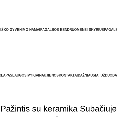
40114 Kupiškis Įmonės kodas: 193161080 Tel.: +370 459 51 0
IŠKO GYVENIMO NAMAI
PAGALBOS BENDRUOMENEI SKYRIUS
PAGALB
KLA
PASLAUGOS
ĮVYKIAI
NAUJIENOS
KONTAKTAI
DAŽNIAUSIAI UŽDUODA
BE KATEGORIJOS
Pažintis su keramika Subačiuje