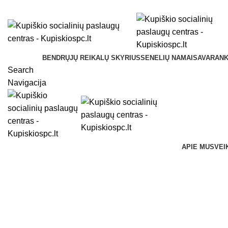
Kupiškio socialinių paslaugų centras Vilniaus g. 33, LT-
BENDRŲJŲ REIKALŲ SKYRIUS
SENELIŲ NAMAI
SAVARANK
Search
Navigacija
APIE MUS
VEI
Naujienos