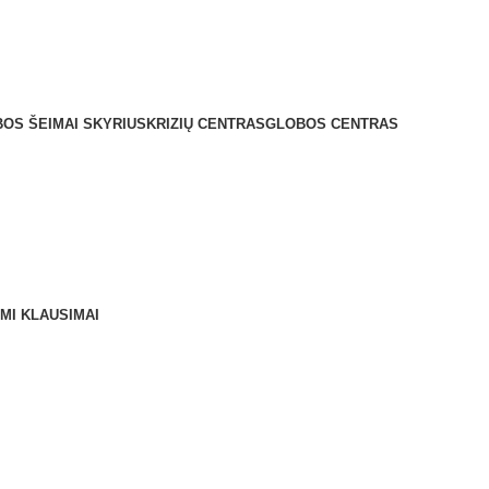
21 El. paštas: centras@kupiskiospc.lt
OS ŠEIMAI SKYRIUS
KRIZIŲ CENTRAS
GLOBOS CENTRAS
MI KLAUSIMAI