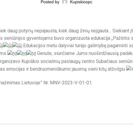
Posted by
Kupiskiospc
iek daug potyrių nepajausta, kiek daug žinių neįgauta… Siekiant į
aus seniūnijos gyventojams buvo organizuota edukacija „Pažintis 
Edukacijos metu dalyviai turėjo galimybę pagaminti s
jams
Genute, siunčiame Jums nuoširdžiausią padėką
rganizavo Kupiškio socialinių paslaugų centro Subačiaus seniūnij
ltas emocijas ir bendruomeniškumo jausmą vieni kitų atžvilgiu
s mažinimas Lietuvoje” Nr. MNV-2023-V-01-01.