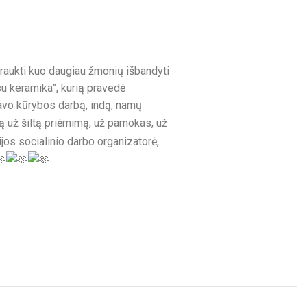
traukti kuo daugiau žmonių išbandyti
su keramika”, kurią pravedė
avo kūrybos darbą, indą, namų
 už šiltą priėmimą, už pamokas, už
os socialinio darbo organizatorė,