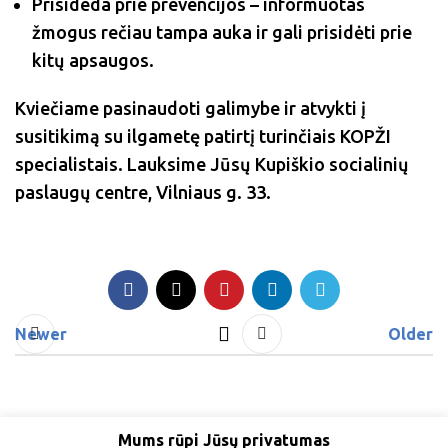
Prisideda prie prevencijos – informuotas
žmogus rečiau tampa auka ir gali prisidėti prie
kitų apsaugos.
Kviečiame pasinaudoti galimybe ir atvykti į
susitikimą su ilgametę patirtį turinčiais KOPŽI
specialistais. Lauksime Jūsų Kupiškio socialinių
paslaugų centre, Vilniaus g. 33.
Newer
Older
Mums rūpi Jūsų privatumas
Kupiškio SPC © 2023 m. - Sprendimas: e-project.lt