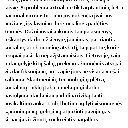
laisvę. Ši problema aktuali ne tik tarptautiniu, bet ir
nacionaliniu mastu – nuo jos nukenčia įvairaus
amžiaus, išsilavinimo bei socialinės padėties
žmonės. Dažniausiai aukomis tampa asmenys,
ieškantys darbo užsienyje, jaunimas, patiriantis
socialinę ar ekonominę atskirtį, taip pat tie, kurie
lengvai pasitiki nepažįstamaisiais. Lietuvoje, kaip
ir daugelyje kitų šalių, prekybos žmonėmis atvejai
vis dar fiksuojami, nors apie juos ne visada viešai
kalbama. Skaitmeninių technologijų plėtra,
socialinių tinklų įtaka ir melagingi darbo
pasiūlymai dar labiau padidina riziką tapti
nusikaltimo auka. Todėl būtina ugdyti visuomenės
sąmoningumą, gebėjimą atpažinti pavojingas
situacijas ir žinoti, kur kreiptis pagalbos.