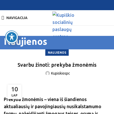
NAVIGACIJA
Naujienos
NAUJIENOS
Svarbu žinoti: prekyba žmonėmis
Kupiskiospc
10
LAP
Prekyba žmonėmis – viena iš šiandienos
aktualiausių ir pavojingiausių nusikalstamumo
formų, pažeidžianti žmogaus teises, orumą ir