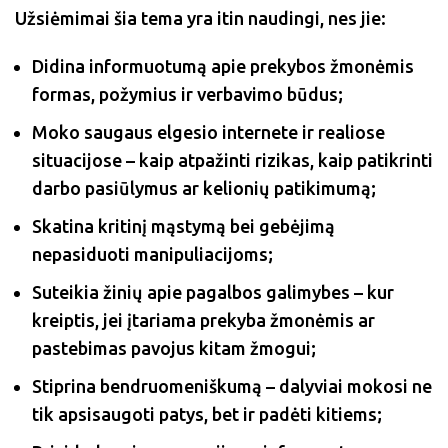
Užsiėmimai šia tema yra itin naudingi, nes jie:
Didina informuotumą apie prekybos žmonėmis
formas, požymius ir verbavimo būdus;
Moko saugaus elgesio internete ir realiose
situacijose – kaip atpažinti rizikas, kaip patikrinti
darbo pasiūlymus ar kelionių patikimumą;
Skatina kritinį mąstymą bei gebėjimą
nepasiduoti manipuliacijoms;
Suteikia žinių apie pagalbos galimybes – kur
kreiptis, jei įtariama prekyba žmonėmis ar
pastebimas pavojus kitam žmogui;
Stiprina bendruomeniškumą – dalyviai mokosi ne
tik apsisaugoti patys, bet ir padėti kitiems;