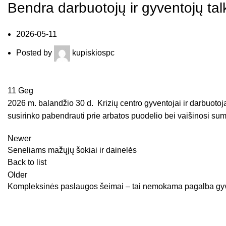
Bendra darbuotojų ir gyventojų tal
2026-05-11
Posted by
kupiskiospc
11
Geg
2026 m. balandžio 30 d. Krizių centro gyventojai ir darbuotoj
susirinko pabendrauti prie arbatos puodelio bei vaišinosi sum
Newer
Seneliams mažųjų šokiai ir dainelės
Back to list
Older
Kompleksinės paslaugos šeimai – tai nemokama pagalba gyven
Kupiškio SPC © 2023 m. - Sprendimas: e-project.lt