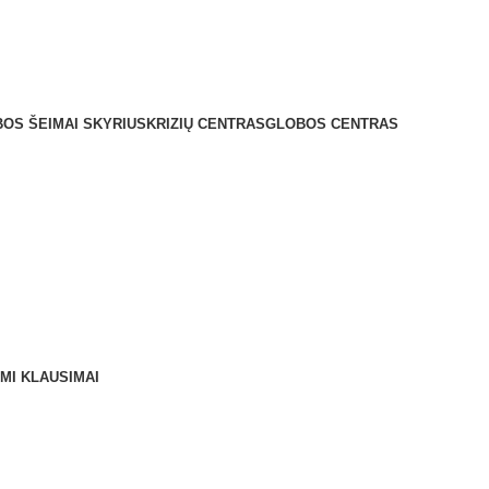
21 El. paštas: centras@kupiskiospc.lt
OS ŠEIMAI SKYRIUS
KRIZIŲ CENTRAS
GLOBOS CENTRAS
MI KLAUSIMAI