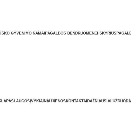
40114 Kupiškis Įmonės kodas: 193161080 Tel.: +370 459 51 0
IŠKO GYVENIMO NAMAI
PAGALBOS BENDRUOMENEI SKYRIUS
PAGALB
KLA
PASLAUGOS
ĮVYKIAI
NAUJIENOS
KONTAKTAI
DAŽNIAUSIAI UŽDUODA