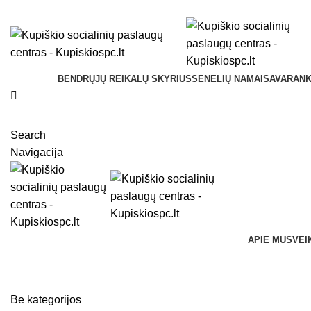
Kupiškio socialinių paslaugų centras Vilniaus g. 33, LT-
BENDRŲJŲ REIKALŲ SKYRIUS
SENELIŲ NAMAI
SAVARANK
Search
Navigacija
APIE MUS
VEI
Naujienos
Be kategorijos