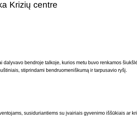
ka Krizių centre
ai dalyvavo bendroje talkoje, kurios metu buvo renkamos šiukšlės
uštiniais, stiprindami bendruomeniškumą ir tarpusavio ryšį.
tojams, susiduriantiems su įvairiais gyvenimo iššūkiais ar kr