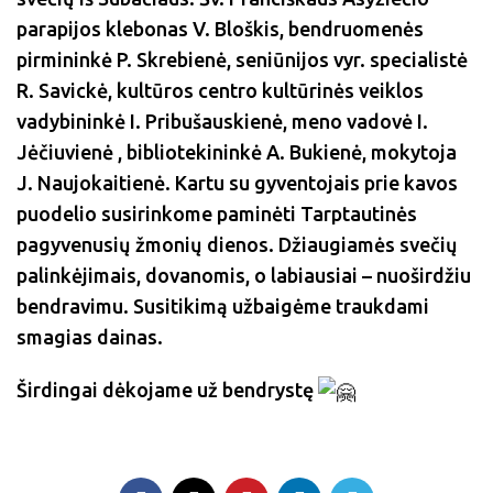
parapijos klebonas V.
Bloškis, bendruomenės
pirmininkė P. Skrebienė, seniūnijos vyr. specialistė
R. Savickė, kultūros centro kultūrinės veiklos
vadybininkė I. Pribušauskienė, meno vadovė I.
Jėčiuvienė , bibliotekininkė A. Bukienė, mokytoja
J. Naujokaitienė. Kartu su gyventojais prie kavos
puodelio susirinkome paminėti Tarptautinės
pagyvenusių žmonių dienos. Džiaugiamės svečių
palinkėjimais, dovanomis, o labiausiai – nuoširdžiu
bendravimu. Susitikimą užbaigėme traukdami
smagias dainas.
Širdingai dėkojame už bendrystę