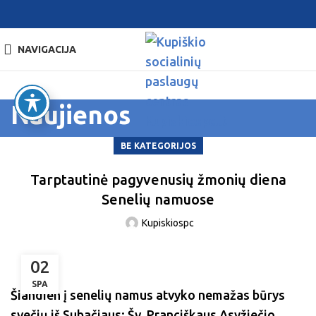
NAVIGACIJA
Naujienos
BE KATEGORIJOS
Tarptautinė pagyvenusių žmonių diena
Senelių namuose
Kupiskiospc
02
SPA
Šiandien į senelių namus atvyko nemažas būrys
svečių iš Subačiaus: Šv. Pranciškaus Asyžiečio