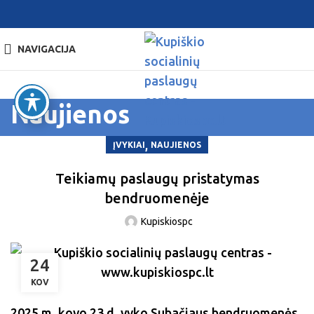
NAVIGACIJA
Naujienos
,
ĮVYKIAI
NAUJIENOS
Teikiamų paslaugų pristatymas
bendruomenėje
Kupiskiospc
24
KOV
2025 m. kovo 23 d. vyko Subačiaus bendruomenės