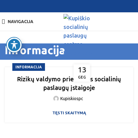
NAVIGACIJA
Informacija
INFORMACIJA
13
GEG
Rizikų valdymo priemonės socialinių
paslaugų įstaigoje
Kupiskiospc
TĘSTI SKAITYMĄ