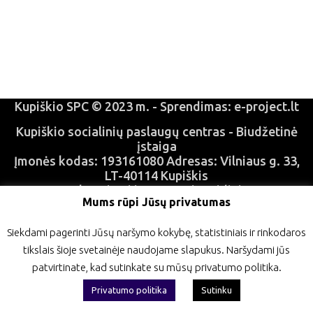
Kupiškio SPC © 2023 m. - Sprendimas: e-project.lt
Kupiškio socialinių paslaugų centras - Biudžetinė
įstaiga
Įmonės kodas: 193161080 Adresas: Vilniaus g. 33,
LT-40114 Kupiškis
Duomenys kaupiami ir saugomi Juridinių asmenų
Mums rūpi Jūsų privatumas
registre;
Siekdami pagerinti Jūsų naršymo kokybę, statistiniais ir rinkodaros
tikslais šioje svetainėje naudojame slapukus. Naršydami jūs
patvirtinate, kad sutinkate su mūsų privatumo politika.
Privatumo politika
Sutinku