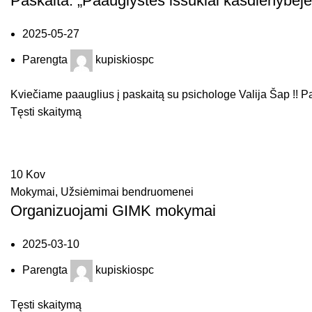
Paskaita: „Paauglystės iššūkiai kasdienybėje
2025-05-27
Parengta
kupiskiospc
Kviečiame paauglius į paskaitą su psichologe Valija Šap !! Pa
Tęsti skaitymą
10
Kov
Mokymai
,
Užsiėmimai bendruomenei
Organizuojami GIMK mokymai
2025-03-10
Parengta
kupiskiospc
Tęsti skaitymą