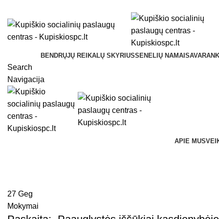
Kupiškio socialinių paslaugų centras Vilniaus g. 33, LT-
BENDRŲJŲ REIKALŲ SKYRIUS
SENELIŲ NAMAI
SAVARANK
Search
Navigacija
APIE MUS
VEI
Mokymai
27
Geg
Mokymai