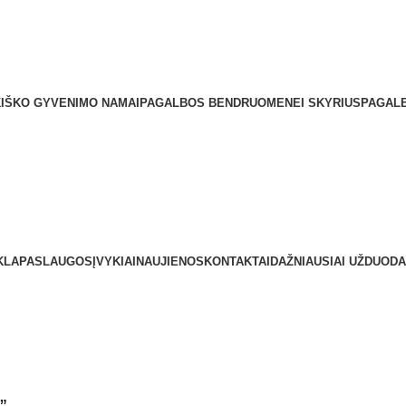
40114 Kupiškis Įmonės kodas: 193161080 Tel.: +370 459 51 0
IŠKO GYVENIMO NAMAI
PAGALBOS BENDRUOMENEI SKYRIUS
PAGALB
KLA
PASLAUGOS
ĮVYKIAI
NAUJIENOS
KONTAKTAI
DAŽNIAUSIAI UŽDUODA