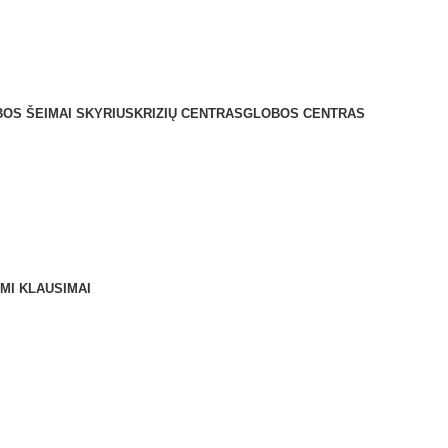
21 El. paštas: centras@kupiskiospc.lt
OS ŠEIMAI SKYRIUS
KRIZIŲ CENTRAS
GLOBOS CENTRAS
MI KLAUSIMAI